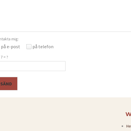
ntakta mig:
på e-post
på telefon
 7 = ?
SÄND
W
H