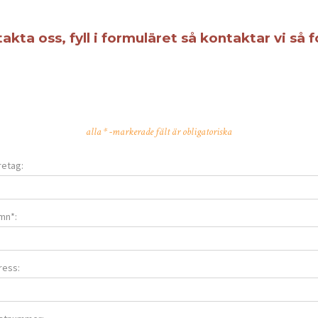
akta oss, fyll i formuläret så kontaktar vi så 
alla * -markerade fält är obligatoriska
retag:
mn*:
ress: