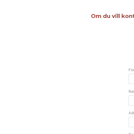
Om du vill kont
Fö
Na
Ad
HEM
PRODUKTER