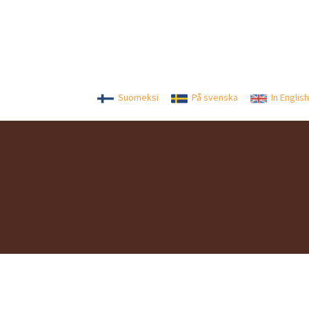
Suomeksi
På svenska
In English