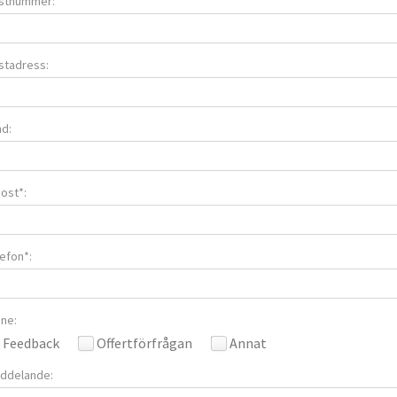
stnummer:
stadress:
nd:
ost*:
efon*:
ne:
Feedback
Offertförfrågan
Annat
ddelande: