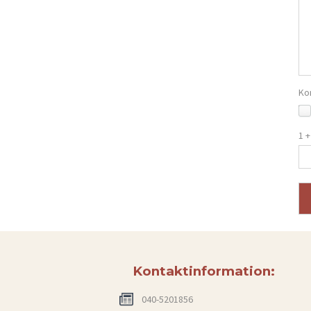
Ko
1 +
Kontaktinformation:
040-5201856