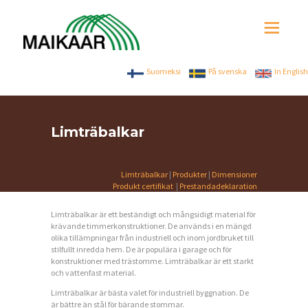
Suomeksi
På svenska
In English
Limträbalkar
H
Limträbalkar
|
Produkter
|
Dimensioner
E
Produkt certifikat
|
Prestandadeklaration
M
Limträbalkar är ett beständigt och mångsidigt material för
P
krävande timmerkonstruktioner. De används i en mängd
olika tillämpningar från industriell och inom jordbruket till
R
stilfullt inredda hem. De är populära i garage och för
konstruktioner med trästomme. Limträbalkar är ett starkt
O
och vattenfast material.
D
Limträbalkar är bästa valet för industriell byggnation. De
är bättre än stål för bärande stommar.