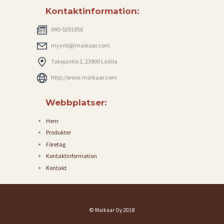
P
Kontaktinformation:
O
L
040-5201856
I
myynti@maikaar.com
C
Takojantie 1, 23800 Laitila
Y
http://www.maikaar.com
Webbplatser:
Hem
Produkter
Företag
Kontaktinformation
Kontakt
© Maikaar Oy 2018