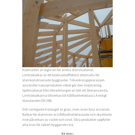
T
A
K
T
I
N
F
O
Kostnaden är lägre än för andra stommaterial.
Limträbalkar är ett kostnadseffektivt alternativ för
R
stomkonstruerade byggnader. Tillverkningsprocessen
M
använder naturprodukter vilket gör den miljövänlig.
Spillmaterial från tillverkningen är lätt att återanvända.
A
Limträbalkarna tillverkas till hållfasthetsklass L4 enligt
standarden EN 386.
T
Det vanligaste träslaget är gran, men även furu används.
I
Balkar för stommen är hållfasthetsklassade och skyddade
mot påverkan av väder och vind. Våra produkter uppfyller
O
alla krav för säkert byggande i trä.
N
Se mer: