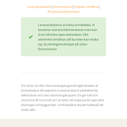
K
Limträprodukter
|
Dimensioner
|
Produkt certifikat
|
Prestandadeklaration
O
N
Leveranstiderna är korta och flexibla. Vi
levererar standarddimensioner men kan
T
även tillverka specialstorlekar. Vårt
sortiment omfattar allt kunden kan önska
A
sig. Se ytterligare detaljer på sidan
K
Dimensioner.
T
P
R
I
Vid sidan av den stora lastupptagande egenskapen är
limträbalkar ett populärt material bland arkitekter för
V
dekoration och som stämningskapare. De ger luft och
utrymme åt rummet och är lätta att anpassa för speciella
A
lösningar vid byggandet. Limträbalkar pryder taket på ett
C
unikt sätt.
Y