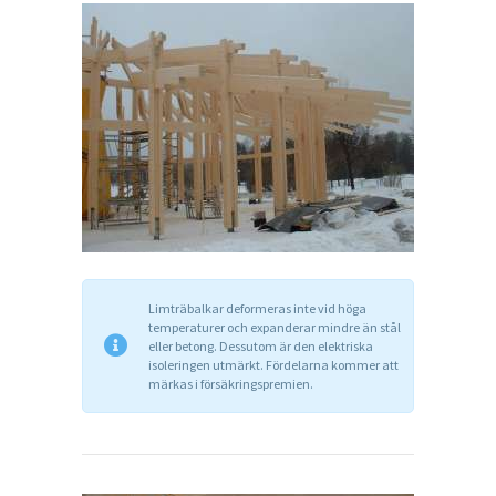
U
K
T
E
R
F
Ö
R
E
T
Limträbalkar deformeras inte vid höga
temperaturer och expanderar mindre än stål
A
eller betong. Dessutom är den elektriska
isoleringen utmärkt. Fördelarna kommer att
G
märkas i försäkringspremien.
K
O
N